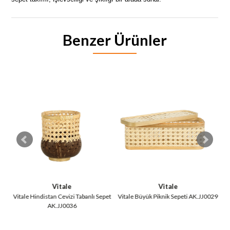
Benzer Ürünler
Vitale
Vitale
et
Vitale Hindistan Cevizi Tabanlı Sepet
Vitale Büyük Piknik Sepeti AK.JJ0029
V
AK.JJ0036