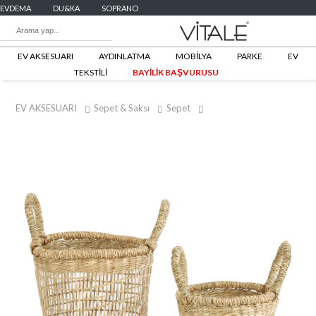
EVDEMA
DU&KA
SOPRANO
EV AKSESUARI
AYDINLATMA
MOBİLYA
PARKE
EV
TEKSTİLİ
BAYİLİK BAŞVURUSU
EV AKSESUARI
Sepet & Saksı
Sepet