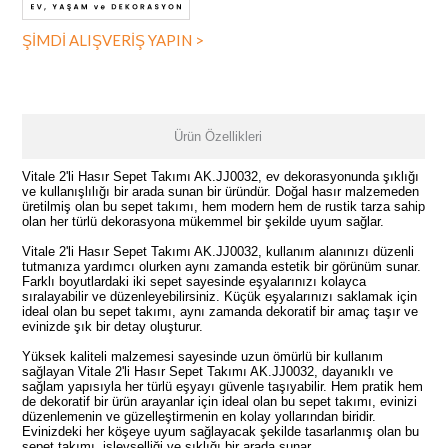
ŞİMDİ ALIŞVERİŞ YAPIN >
Ürün Özellikleri
Vitale 2'li Hasır Sepet Takımı AK.JJ0032, ev dekorasyonunda şıklığı
ve kullanışlılığı bir arada sunan bir üründür. Doğal hasır malzemeden
üretilmiş olan bu sepet takımı, hem modern hem de rustik tarza sahip
olan her türlü dekorasyona mükemmel bir şekilde uyum sağlar.
Vitale 2'li Hasır Sepet Takımı AK.JJ0032, kullanım alanınızı düzenli
tutmanıza yardımcı olurken aynı zamanda estetik bir görünüm sunar.
Farklı boyutlardaki iki sepet sayesinde eşyalarınızı kolayca
sıralayabilir ve düzenleyebilirsiniz. Küçük eşyalarınızı saklamak için
ideal olan bu sepet takımı, aynı zamanda dekoratif bir amaç taşır ve
evinizde şık bir detay oluşturur.
Yüksek kaliteli malzemesi sayesinde uzun ömürlü bir kullanım
sağlayan Vitale 2'li Hasır Sepet Takımı AK.JJ0032, dayanıklı ve
sağlam yapısıyla her türlü eşyayı güvenle taşıyabilir. Hem pratik hem
de dekoratif bir ürün arayanlar için ideal olan bu sepet takımı, evinizi
düzenlemenin ve güzelleştirmenin en kolay yollarından biridir.
Evinizdeki her köşeye uyum sağlayacak şekilde tasarlanmış olan bu
sepet takımı, işlevselliği ve şıklığı bir arada sunar.