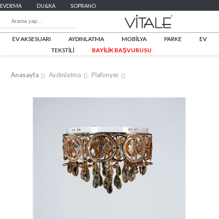
EVDEMA
DU&KA
SOPRANO
EV AKSESUARI
AYDINLATMA
MOBİLYA
PARKE
EV
TEKSTİLİ
BAYİLİK BAŞVURUSU
Anasayfa
Aydınlatma
Plafonyer