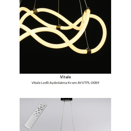
Vitale
Vitale Ledli Aydınlatma Krom AY.VTPL-0089