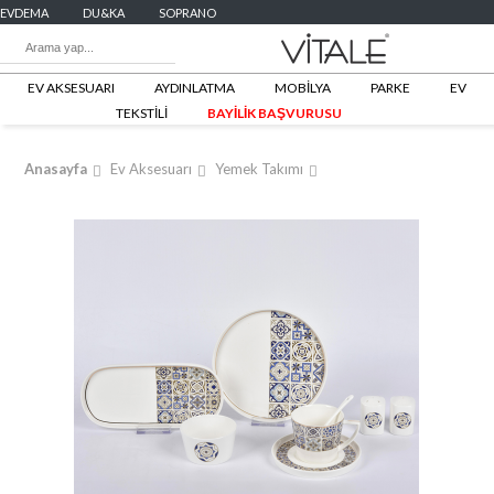
EVDEMA
DU&KA
SOPRANO
EV AKSESUARI
AYDINLATMA
MOBİLYA
PARKE
EV
TEKSTİLİ
BAYİLİK BAŞVURUSU
Anasayfa
Ev Aksesuarı
Yemek Takımı