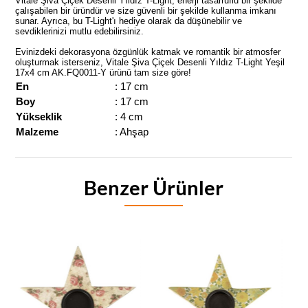
Vitale Şiva Çiçek Desenli Yıldız T-Light, enerji tasarruflu bir şekilde
çalışabilen bir üründür ve size güvenli bir şekilde kullanma imkanı
sunar. Ayrıca, bu T-Light'ı hediye olarak da düşünebilir ve
sevdiklerinizi mutlu edebilirsiniz.
Evinizdeki dekorasyona özgünlük katmak ve romantik bir atmosfer
oluşturmak isterseniz, Vitale Şiva Çiçek Desenli Yıldız T-Light Yeşil
17x4 cm AK.FQ0011-Y ürünü tam size göre!
En
: 17 cm
Boy
: 17 cm
Yükseklik
: 4 cm
Malzeme
: Ahşap
Benzer Ürünler