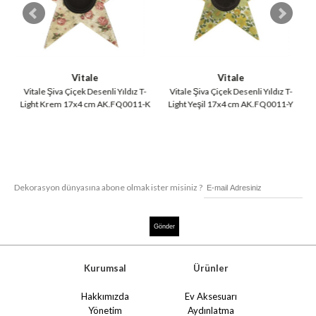
Vitale
Vitale
Vitale Şiva Çiçek Desenli Yıldız T-
Vitale Şiva Çiçek Desenli Yıldız T-
Light Krem 17x4 cm AK.FQ0011-K
Light Yeşil 17x4 cm AK.FQ0011-Y
Dekorasyon dünyasına abone olmak ister misiniz ?
Kurumsal
Ürünler
Hakkımızda
Ev Aksesuarı
Yönetim
Aydınlatma