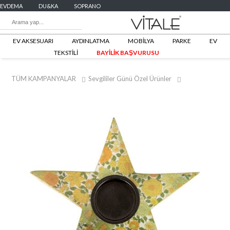
EVDEMA
DU&KA
SOPRANO
EV AKSESUARI
AYDINLATMA
MOBİLYA
PARKE
EV
TEKSTİLİ
BAYİLİK BAŞVURUSU
TÜM KAMPANYALAR
Sevgililer Günü Özel Ürünler