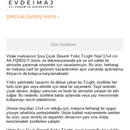
ŞİMDİ ALIŞVERİŞ YAPIN >
Ürün Özellikleri
Vitale markasının Şiva Çiçek Desenli Yıldız T-Light Yeşil 17x4 cm
AK.FQ0011-Y ürünü, ev dekorasyonunda şık ve stil sahibi bir
atmosfer yaratmak isteyenler için tasarlanmıştır. Bu ürün, herhangi
bir mekana zarif bir görünüm kazandırırken aynı zamanda aydınlatma
ihtiyacını da kolayca karşılamaktadır.
Yıldız şeklindeki tasarımı ile dikkat çeken bu T-Light, özellikle her
türlü özel gün veya etkinlik için ideal bir seçenektir. Yeşil renkteki
çiçek deseni, doğayı yansıtan ve ferah bir atmosfer yaratan bir etki
sağlar. Bu nedenle, özellikle bahar aylarında veya yaz mevsiminde
kullanmayı tercih edebilirsiniz.
Ürünün boyutları 17x4 cm olduğu için, kolayca herhangi bir uygun
yüzeye rahatlıkla yerleştirilebilir. Üstün kaliteli malzemelerle üretilen
bu ürün, uzun ömürlü ve dayanıklı olmasının yanı sıra, kolay
temizlenebilir özelliklere sahiptir.