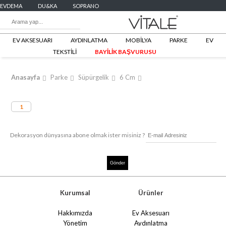
EVDEMA
DU&KA
SOPRANO
EV AKSESUARI
AYDINLATMA
MOBİLYA
PARKE
EV
TEKSTİLİ
BAYİLİK BAŞVURUSU
Anasayfa
Parke
Süpürgelik
6 Cm
1
Dekorasyon dünyasına abone olmak ister misiniz ?
Kurumsal
Ürünler
Hakkımızda
Ev Aksesuarı
Yönetim
Aydınlatma