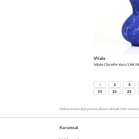
Vitale
Vitale Clarette Vazo 1 AK
1
2
3
21
22
23
Dekorasyon dünyasına abone olmak ister misini
Kurumsal