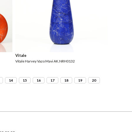
Vitale
Vitale Harvey Vazo Mavi AK.NRH0132
14
15
16
17
18
19
20