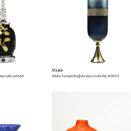
Vitale
k Vazo Ak.Je0160
Vitale Temple Buğulu Vazo Gold AK.IX0072