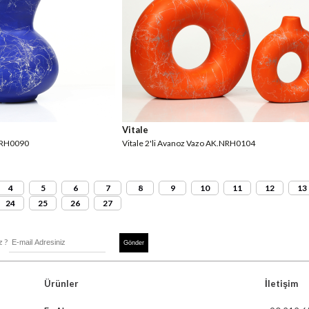
Vitale
.NRH0090
Vitale 2'li Avanoz Vazo AK.NRH0104
4
5
6
7
8
9
10
11
12
13
24
25
26
27
z ?
Ürünler
İletişim