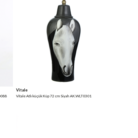
Vitale
0088
Vitale Atlı küçük Küp 72 cm Siyah AK.WLT0301