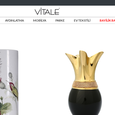
AYDINLATMA
MOBİLYA
PARKE
EV TEKSTİLİ
BAYİLİK 