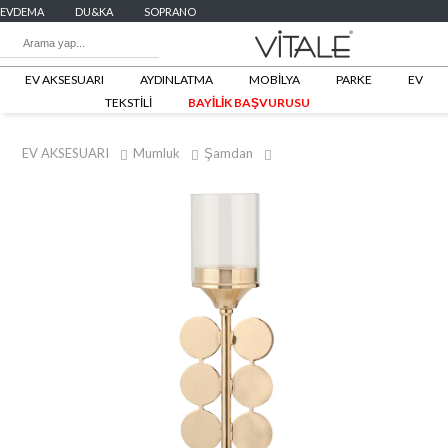
EVDEMA
DU&KA
SOPRANO
EV AKSESUARI
AYDINLATMA
MOBİLYA
PARKE
EV
TEKSTİLİ
BAYİLİK BAŞVURUSU
EV AKSESUARI
Mumluk
Şamdan