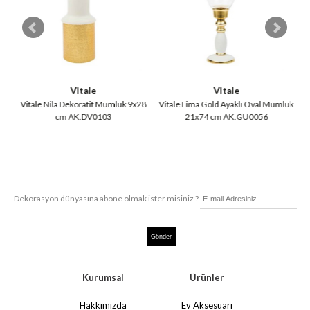
Vitale
Vitale
54
Vitale Nila Dekoratif Mumluk 9x28
Vitale Lima Gold Ayaklı Oval Mumluk
V
cm AK.DV0103
21x74 cm AK.GU0056
Dekorasyon dünyasına abone olmak ister misiniz ?
Kurumsal
Ürünler
Hakkımızda
Ev Aksesuarı