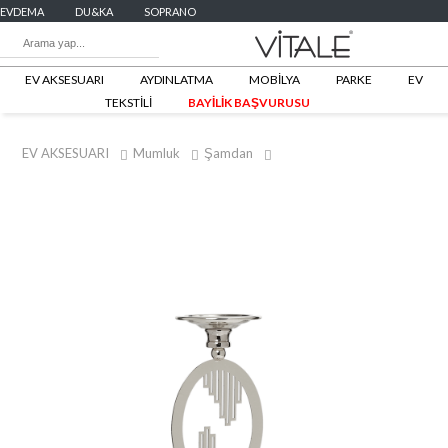
EVDEMA
DU&KA
SOPRANO
EV AKSESUARI
AYDINLATMA
MOBİLYA
PARKE
EV
TEKSTİLİ
BAYİLİK BAŞVURUSU
EV AKSESUARI
Mumluk
Şamdan