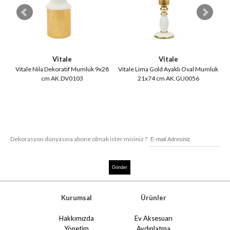
Vitale
Vitale
54
Vitale Nila Dekoratif Mumluk 9x28
Vitale Lima Gold Ayaklı Oval Mumluk
V
cm AK.DV0103
21x74 cm AK.GU0056
Dekorasyon dünyasına abone olmak ister misiniz ?
Kurumsal
Ürünler
Hakkımızda
Ev Aksesuarı
Yönetim
Aydınlatma