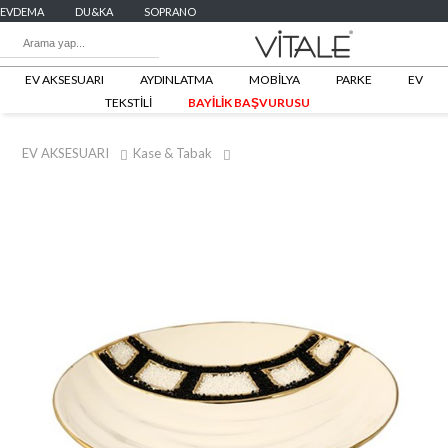
EVDEMA
DU&KA
SOPRANO
EV AKSESUARI
AYDINLATMA
MOBİLYA
PARKE
EV
TEKSTİLİ
BAYİLİK BAŞVURUSU
EV AKSESUARI
Kase & Tabak