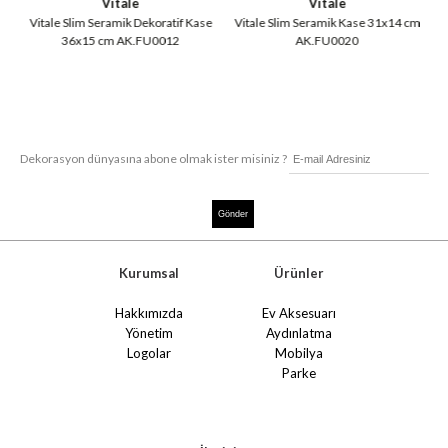
Vitale
Vitale
Vitale Slim Seramik Dekoratif Kase
Vitale Slim Seramik Kase 31x14 cm
36x15 cm AK.FU0012
AK.FU0020
Dekorasyon dünyasına abone olmak ister misiniz ?
Kurumsal
Ürünler
Hakkımızda
Ev Aksesuarı
Yönetim
Aydınlatma
Logolar
Mobilya
Parke