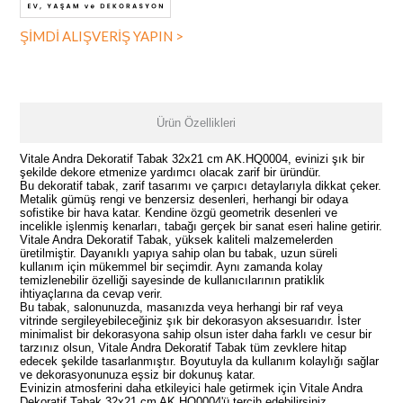
ŞİMDİ ALIŞVERİŞ YAPIN >
Ürün Özellikleri
Vitale Andra Dekoratif Tabak 32x21 cm AK.HQ0004, evinizi şık bir
şekilde dekore etmenize yardımcı olacak zarif bir üründür.
Bu dekoratif tabak, zarif tasarımı ve çarpıcı detaylarıyla dikkat çeker.
Metalik gümüş rengi ve benzersiz desenleri, herhangi bir odaya
sofistike bir hava katar. Kendine özgü geometrik desenleri ve
incelikle işlenmiş kenarları, tabağı gerçek bir sanat eseri haline getirir.
Vitale Andra Dekoratif Tabak, yüksek kaliteli malzemelerden
üretilmiştir. Dayanıklı yapıya sahip olan bu tabak, uzun süreli
kullanım için mükemmel bir seçimdir. Aynı zamanda kolay
temizlenebilir özelliği sayesinde de kullanıcılarının pratiklik
ihtiyaçlarına da cevap verir.
Bu tabak, salonunuzda, masanızda veya herhangi bir raf veya
vitrinde sergileyebileceğiniz şık bir dekorasyon aksesuarıdır. İster
minimalist bir dekorasyona sahip olsun ister daha farklı ve cesur bir
tarzınız olsun, Vitale Andra Dekoratif Tabak tüm zevklere hitap
edecek şekilde tasarlanmıştır. Boyutuyla da kullanım kolaylığı sağlar
ve dekorasyonunuza eşsiz bir dokunuş katar.
Evinizin atmosferini daha etkileyici hale getirmek için Vitale Andra
Dekoratif Tabak 32x21 cm AK.HQ0004'ü tercih edebilirsiniz.